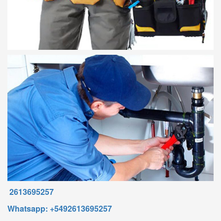
2613695257
Whatsapp: +5492613695257