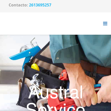
Contacto:
2613695257
Austral
Service